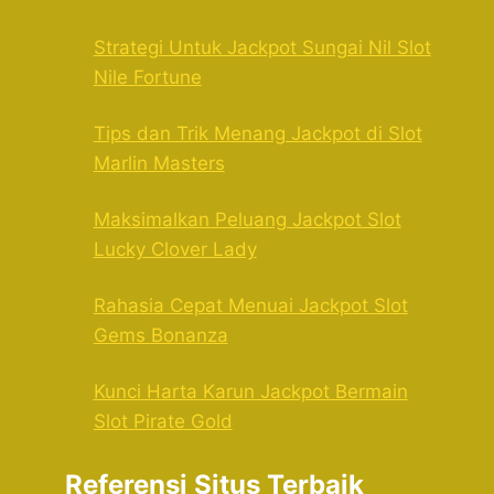
Strategi Untuk Jackpot Sungai Nil Slot
Nile Fortune
Tips dan Trik Menang Jackpot di Slot
Marlin Masters
Maksimalkan Peluang Jackpot Slot
Lucky Clover Lady
Rahasia Cepat Menuai Jackpot Slot
Gems Bonanza
Kunci Harta Karun Jackpot Bermain
Slot Pirate Gold
Referensi Situs Terbaik