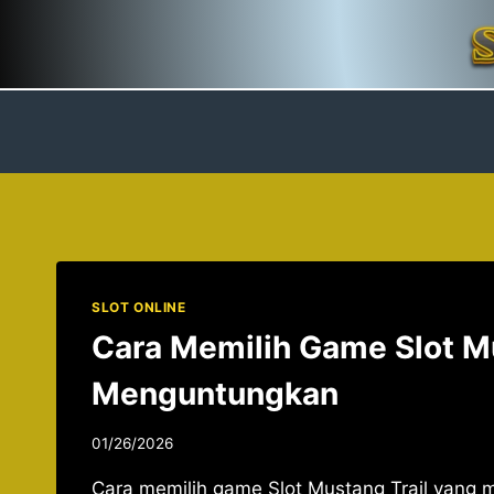
Skip
to
content
SLOT ONLINE
Cara Memilih Game Slot Mu
Menguntungkan
01/26/2026
Cara memilih game Slot Mustang Trail yang m