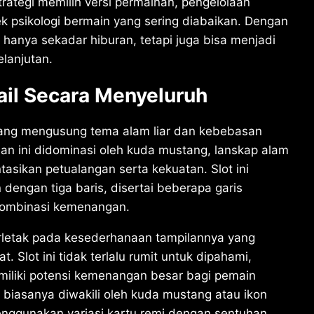
trategi memilih versi permainan, pengelolaan
k psikologi bermain yang sering diabaikan. Dengan
hanya sekadar hiburan, tetapi juga bisa menjadi
lanjutan.
ail Secara Menyeluruh
 yang mengusung tema alam liar dan kebebasan
an ini didominasi oleh kuda mustang, lanskap alam
asikan petualangan serta kekuatan. Slot ini
engan tiga baris, disertai beberapa garis
ombinasi kemenangan.
erletak pada kesederhanaan tampilannya yang
 Slot ini tidak terlalu rumit untuk dipahami,
miliki potensi kemenangan besar bagi pemain
 biasanya diwakili oleh kuda mustang atau ikon
enggunakan variasi kartu remi dengan sentuhan