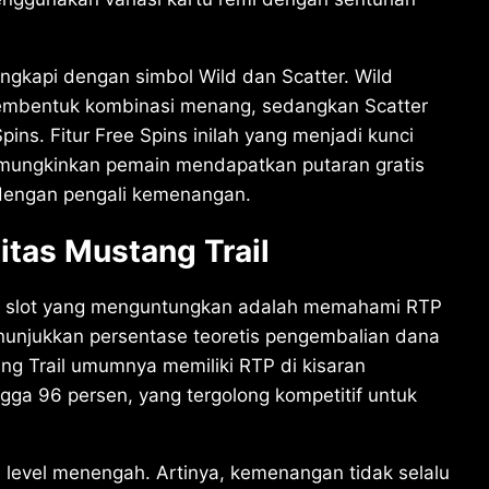
lengkapi dengan simbol Wild dan Scatter. Wild
membentuk kombinasi menang, sedangkan Scatter
ins. Fitur Free Spins inilah yang menjadi kunci
mungkinkan pemain mendapatkan putaran gratis
i dengan pengali kemenangan.
tas Mustang Trail
me slot yang menguntungkan adalah memahami RTP
menunjukkan persentase teoretis pengembalian dana
g Trail umumnya memiliki RTP di kisaran
ngga 96 persen, yang tergolong kompetitif untuk
i level menengah. Artinya, kemenangan tidak selalu