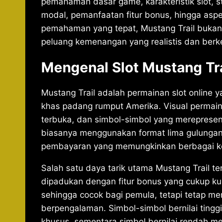
pemahaman dasar game, karakteristik slot, s
modal, pemanfaatan fitur bonus, hingga aspe
pemahaman yang tepat, Mustang Trail bukan 
peluang kemenangan yang realistis dan berke
Mengenal Slot Mustang Tr
Mustang Trail adalah permainan slot online
khas padang rumput Amerika. Visual permain
terbuka, dan simbol-simbol yang merepresent
biasanya menggunakan format lima gulungan d
pembayaran yang memungkinkan berbagai k
Salah satu daya tarik utama Mustang Trail t
dipadukan dengan fitur bonus yang cukup kuat.
sehingga cocok bagi pemula, tetapi tetap me
berpengalaman. Simbol-simbol bernilai tinggi
khusus, sementara simbol bernilai rendah m