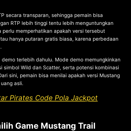
P secara transparan, sehingga pemain bisa
an RTP lebih tinggi tentu lebih menguntungkan
ga perlu memperhatikan apakah versi tersebut
tau hanya putaran gratis biasa, karena perbedaan
.
si demo terlebih dahulu. Mode demo memungkinkan
simbol Wild dan Scatter, serta potensi kombinasi
ari sini, pemain bisa menilai apakah versi Mustang
uang asli.
Star Pirates Code Pola Jackpot
ilih Game Mustang Trail