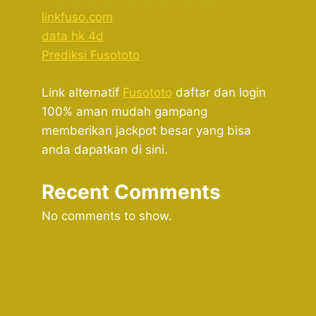
linkfuso.com
data hk 4d
Prediksi Fusototo
Link alternatif
Fusototo
daftar dan login
100% aman mudah gampang
memberikan jackpot besar yang bisa
anda dapatkan di sini.
Recent Comments
No comments to show.