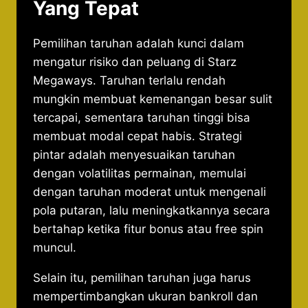
Yang Tepat
Pemilihan taruhan adalah kunci dalam
mengatur risiko dan peluang di Starz
Megaways. Taruhan terlalu rendah
mungkin membuat kemenangan besar sulit
tercapai, sementara taruhan tinggi bisa
membuat modal cepat habis. Strategi
pintar adalah menyesuaikan taruhan
dengan volatilitas permainan, memulai
dengan taruhan moderat untuk mengenali
pola putaran, lalu meningkatkannya secara
bertahap ketika fitur bonus atau free spin
muncul.
Selain itu, pemilihan taruhan juga harus
mempertimbangkan ukuran bankroll dan