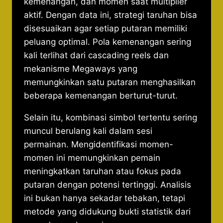
kemenangan, dan momen saat multiplier
aktif. Dengan data ini, strategi taruhan bisa
disesuaikan agar setiap putaran memiliki
peluang optimal. Pola kemenangan sering
kali terlihat dari cascading reels dan
mekanisme Megaways yang
memungkinkan satu putaran menghasilkan
beberapa kemenangan berturut-turut.
Selain itu, kombinasi simbol tertentu sering
muncul berulang kali dalam sesi
permainan. Mengidentifikasi momen-
momen ini memungkinkan pemain
meningkatkan taruhan atau fokus pada
putaran dengan potensi tertinggi. Analisis
ini bukan hanya sekadar tebakan, tetapi
metode yang didukung bukti statistik dari