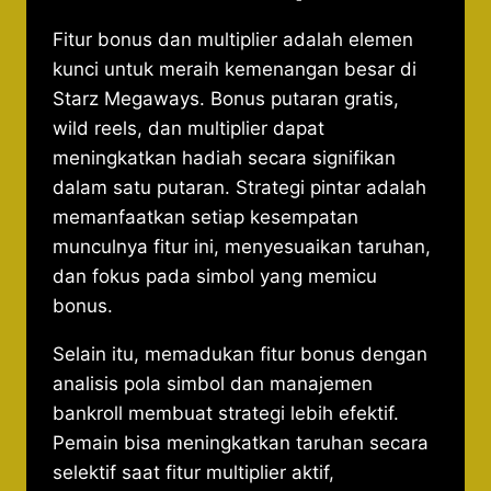
Fitur bonus dan multiplier adalah elemen
kunci untuk meraih kemenangan besar di
Starz Megaways. Bonus putaran gratis,
wild reels, dan multiplier dapat
meningkatkan hadiah secara signifikan
dalam satu putaran. Strategi pintar adalah
memanfaatkan setiap kesempatan
munculnya fitur ini, menyesuaikan taruhan,
dan fokus pada simbol yang memicu
bonus.
Selain itu, memadukan fitur bonus dengan
analisis pola simbol dan manajemen
bankroll membuat strategi lebih efektif.
Pemain bisa meningkatkan taruhan secara
selektif saat fitur multiplier aktif,