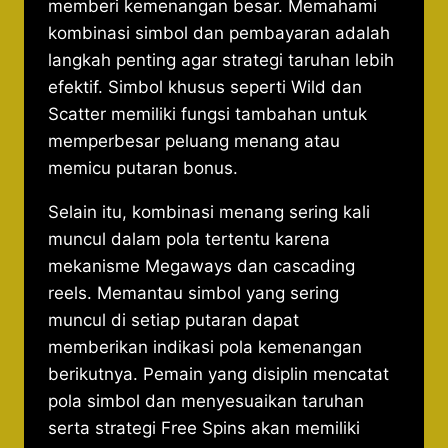
memberi kemenangan besar. Memahami
kombinasi simbol dan pembayaran adalah
langkah penting agar strategi taruhan lebih
efektif. Simbol khusus seperti Wild dan
Scatter memiliki fungsi tambahan untuk
memperbesar peluang menang atau
memicu putaran bonus.
Selain itu, kombinasi menang sering kali
muncul dalam pola tertentu karena
mekanisme Megaways dan cascading
reels. Memantau simbol yang sering
muncul di setiap putaran dapat
memberikan indikasi pola kemenangan
berikutnya. Pemain yang disiplin mencatat
pola simbol dan menyesuaikan taruhan
serta strategi Free Spins akan memiliki