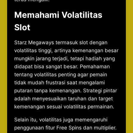
Memahami Volatilitas
Slot
Starz Megaways termasuk slot dengan
volatilitas tinggi, artinya kemenangan besar
mungkin jarang terjadi, tetapi hadiah yang
didapat bisa sangat besar. Pemahaman
tentang volatilitas penting agar pemain
tidak mudah frustrasi saat mengalami
putaran tanpa kemenangan. Strategi pintar
adalah menyesuaikan taruhan dan target
kemenangan sesuai volatilitas permainan.
Selain itu, volatilitas juga memengaruhi
penggunaan fitur Free Spins dan multiplier.