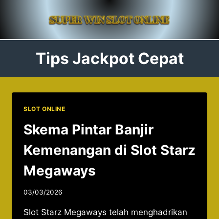
Skip
to
content
Tips Jackpot Cepat
SLOT ONLINE
Skema Pintar Banjir
Kemenangan di Slot Starz
Megaways
03/03/2026
Slot Starz Megaways telah menghadrikan