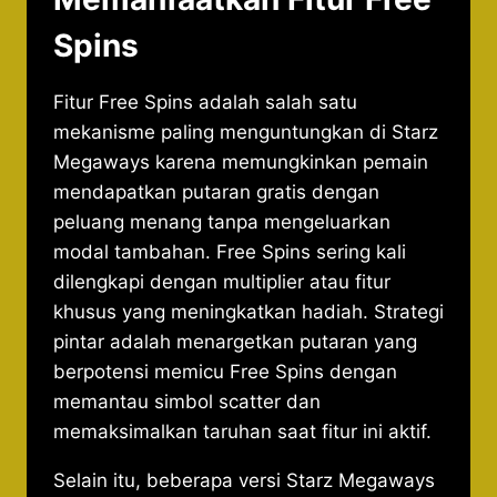
Spins
Fitur Free Spins adalah salah satu
mekanisme paling menguntungkan di Starz
Megaways karena memungkinkan pemain
mendapatkan putaran gratis dengan
peluang menang tanpa mengeluarkan
modal tambahan. Free Spins sering kali
dilengkapi dengan multiplier atau fitur
khusus yang meningkatkan hadiah. Strategi
pintar adalah menargetkan putaran yang
berpotensi memicu Free Spins dengan
memantau simbol scatter dan
memaksimalkan taruhan saat fitur ini aktif.
Selain itu, beberapa versi Starz Megaways