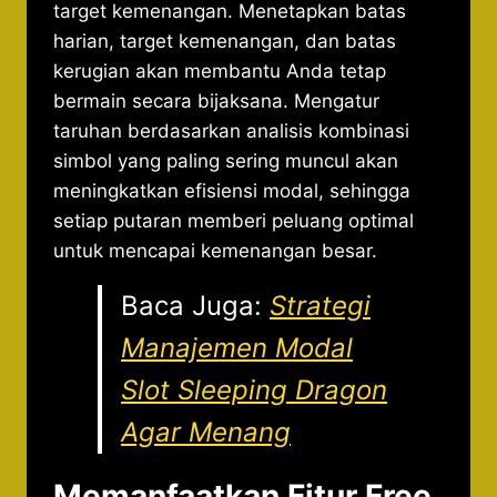
target kemenangan. Menetapkan batas
harian, target kemenangan, dan batas
kerugian akan membantu Anda tetap
bermain secara bijaksana. Mengatur
taruhan berdasarkan analisis kombinasi
simbol yang paling sering muncul akan
meningkatkan efisiensi modal, sehingga
setiap putaran memberi peluang optimal
untuk mencapai kemenangan besar.
Baca Juga:
Strategi
Manajemen Modal
Slot Sleeping Dragon
Agar Menang
Memanfaatkan Fitur Free