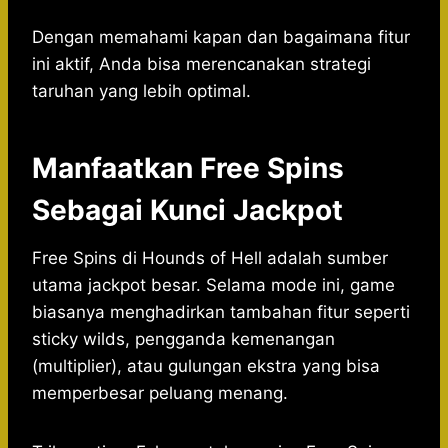
Dengan memahami kapan dan bagaimana fitur
ini aktif, Anda bisa merencanakan strategi
taruhan yang lebih optimal.
Manfaatkan Free Spins
Sebagai Kunci Jackpot
Free Spins di Hounds of Hell adalah sumber
utama jackpot besar. Selama mode ini, game
biasanya menghadirkan tambahan fitur seperti
sticky wilds, pengganda kemenangan
(multiplier), atau gulungan ekstra yang bisa
memperbesar peluang menang.