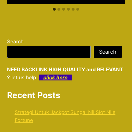
Search
Search
NEED BACKLINK HIGH QUALITY and RELEVANT
?
let us help.
click here
Recent Posts
Strategi Untuk Jackpot Sungai Nil Slot Nile
Fortune