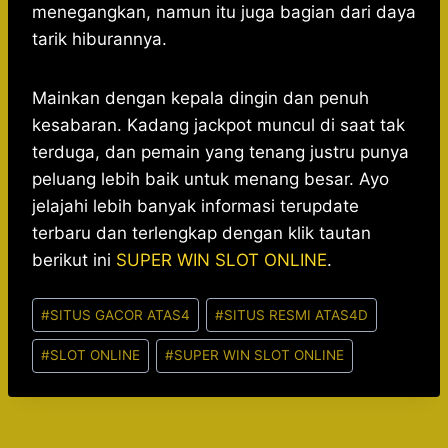
menegangkan, namun itu juga bagian dari daya
tarik hiburannya.
Mainkan dengan kepala dingin dan penuh
kesabaran. Kadang jackpot muncul di saat tak
terduga, dan pemain yang tenang justru punya
peluang lebih baik untuk menang besar. Ayo
jelajahi lebih banyak informasi terupdate
terbaru dan terlengkap dengan klik tautan
berikut ini
SUPER WIN SLOT ONLINE
.
Post
#
SITUS GACOR ATAS4
#
SITUS RESMI ATAS4D
Tags:
#
SLOT ONLINE
#
SUPER WIN SLOT ONLINE