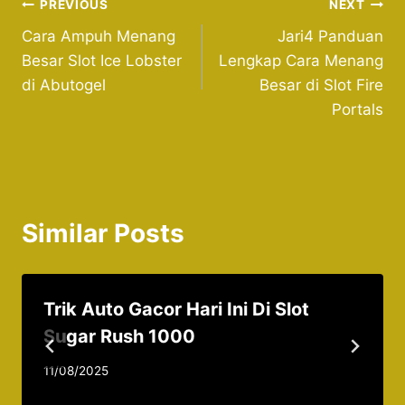
Post
PREVIOUS
NEXT
Cara Ampuh Menang
Jari4 Panduan
navigation
Besar Slot Ice Lobster
Lengkap Cara Menang
di Abutogel
Besar di Slot Fire
Portals
Similar Posts
Trik Auto Gacor Hari Ini Di Slot
Sugar Rush 1000
11/08/2025