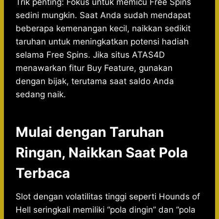
Trik penting: Fokus untuk memicu Free Spins
sedini mungkin. Saat Anda sudah mendapat
beberapa kemenangan kecil, naikkan sedikit
taruhan untuk meningkatkan potensi hadiah
selama Free Spins. Jika situs ATAS4D
menawarkan fitur Buy Feature, gunakan
dengan bijak, terutama saat saldo Anda
sedang naik.
Mulai dengan Taruhan
Ringan, Naikkan Saat Pola
Terbaca
Slot dengan volatilitas tinggi seperti Hounds of
Hell seringkali memiliki “pola dingin” dan “pola