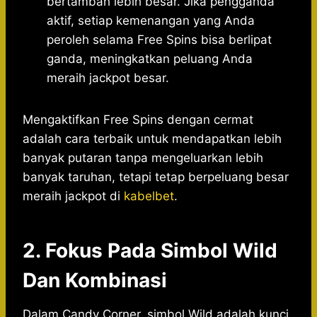
bertambah lebih besar. Jika pengganda
aktif, setiap kemenangan yang Anda
peroleh selama Free Spins bisa berlipat
ganda, meningkatkan peluang Anda
meraih jackpot besar.
Mengaktifkan Free Spins dengan cermat
adalah cara terbaik untuk mendapatkan lebih
banyak putaran tanpa mengeluarkan lebih
banyak taruhan, tetapi tetap berpeluang besar
meraih jackpot di
kabelbet
.
2. Fokus Pada Simbol Wild
Dan Kombinasi
Dalam Candy Corner, simbol Wild adalah kunci