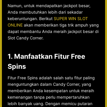
Namun, untuk mendapatkan jackpot besar,
Anda membutuhkan lebih dari sekadar
keberuntungan. Berikut
SUPER WIN SLOT
ONLINE
akan memberikan tiga trik ampuh yang
dapat membantu Anda meraih jackpot besar di
Slot Candy Corner.
1. Manfaatkan Fitur Free
Spins
Fitur Free Spins adalah salah satu fitur paling
menguntungkan dalam Candy Corner, yang
memberikan Anda kesempatan untuk meraih
kemenangan tanpa perlu mempertaruhkan
lebih banyak uang. Dengan memicu putaran