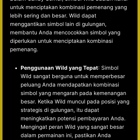
untuk menciptakan kombinasi pemenang yang
lebih sering dan besar. Wild dapat
menggantikan simbol lain di gulungan,
membantu Anda mencocokkan simbol yang
diperlukan untuk menciptakan kombinasi
pemenang.
Penggunaan Wild yang Tepat
: Simbol
Wild sangat berguna untuk memperbesar
peluang Anda mendapatkan kombinasi
simbol yang mengarah pada kemenangan
besar. Ketika Wild muncul pada posisi yang
strategis di gulungan, itu dapat
meningkatkan potensi pembayaran Anda.
Mengingat peran Wild yang sangat besar
dalam permainan ini, pastikan Anda