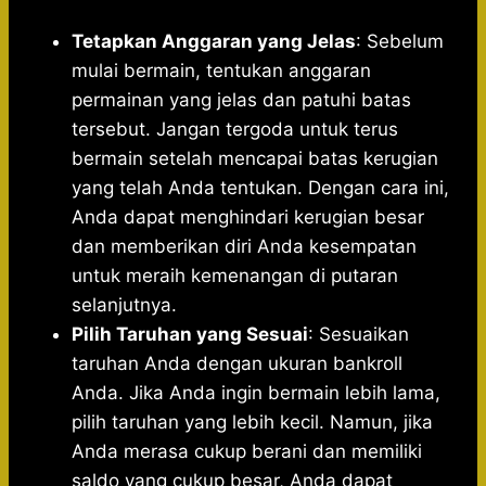
Tetapkan Anggaran yang Jelas
: Sebelum
mulai bermain, tentukan anggaran
permainan yang jelas dan patuhi batas
tersebut. Jangan tergoda untuk terus
bermain setelah mencapai batas kerugian
yang telah Anda tentukan. Dengan cara ini,
Anda dapat menghindari kerugian besar
dan memberikan diri Anda kesempatan
untuk meraih kemenangan di putaran
selanjutnya.
Pilih Taruhan yang Sesuai
: Sesuaikan
taruhan Anda dengan ukuran bankroll
Anda. Jika Anda ingin bermain lebih lama,
pilih taruhan yang lebih kecil. Namun, jika
Anda merasa cukup berani dan memiliki
saldo yang cukup besar, Anda dapat