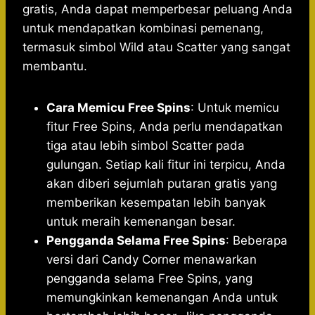
gratis, Anda dapat memperbesar peluang Anda
untuk mendapatkan kombinasi pemenang,
termasuk simbol Wild atau Scatter yang sangat
membantu.
Cara Memicu Free Spins
: Untuk memicu
fitur Free Spins, Anda perlu mendapatkan
tiga atau lebih simbol Scatter pada
gulungan. Setiap kali fitur ini terpicu, Anda
akan diberi sejumlah putaran gratis yang
memberikan kesempatan lebih banyak
untuk meraih kemenangan besar.
Pengganda Selama Free Spins
: Beberapa
versi dari Candy Corner menawarkan
pengganda selama Free Spins, yang
memungkinkan kemenangan Anda untuk